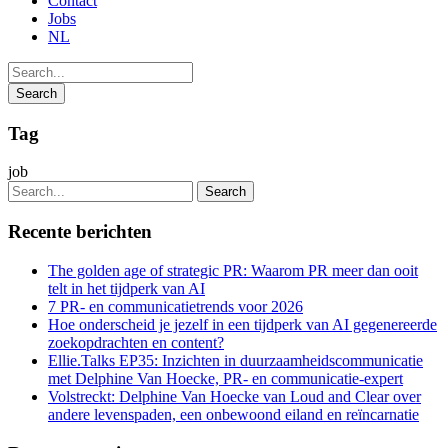
Contact
Jobs
NL
Tag
job
Recente berichten
The golden age of strategic PR: Waarom PR meer dan ooit
telt in het tijdperk van AI
7 PR- en communicatietrends voor 2026
Hoe onderscheid je jezelf in een tijdperk van AI gegenereerde
zoekopdrachten en content?
Ellie.Talks EP35: Inzichten in duurzaamheidscommunicatie
met Delphine Van Hoecke, PR- en communicatie-expert
Volstreckt: Delphine Van Hoecke van Loud and Clear over
andere levenspaden, een onbewoond eiland en reïncarnatie